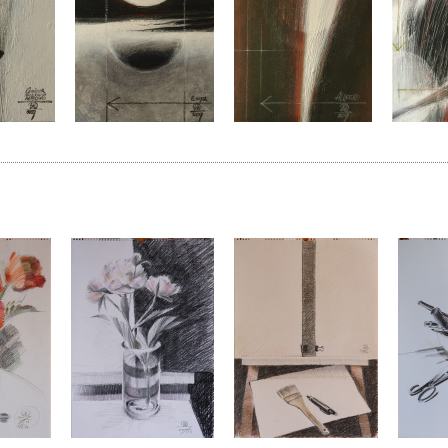
|
|
|