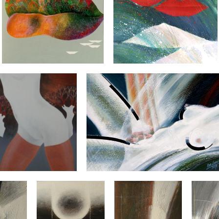
|
|
|
|