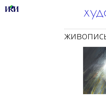
|
худ
|
живопис
|
|