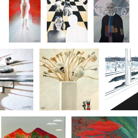
|
|
|