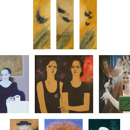
|
|
|
|